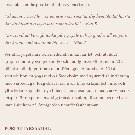
använda som inspiration till dina yogaklasser.
”Shamanic Yin Flow är en inre resa som tar dig hem till ditt hjärta
där du hittar din egen inre sanna kraft!” – Eva B
”En stund att bara få tänka på sig själv och få guidas till en plats
där kropp, själ och ande blir ett”. – Gilla J
Pernilla, yogalärare och medicinkvinna, har lett och utbildat
grupper inom yoga, personlig och andlig utveckling sedan 20 år
tillbaka, allt djupt förankrat utifrån egna erfarenheter. 2014
startade hon en yogastudio i Stockholm med ayurvedisk inriktning,
med sin kollega. Idag driver hon även kursverksamhet i inre och
yttre ledarskap i den nya tidens shamanism och i medicinkvinnans
fotspår för djupare personlig transformation, tillsammans med sin
man i sitt hem på Aynigården utanför Östhammar.
FÖRFATTARSAMTAL