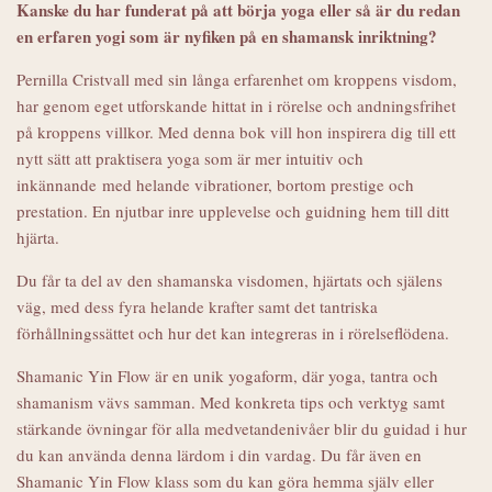
Kanske du har funderat på att börja yoga eller så är du redan
en erfaren yogi som är nyfiken på en shamansk inriktning?
Pernilla Cristvall med sin långa erfarenhet om kroppens visdom,
har genom eget utforskande hittat in i rörelse och andningsfrihet
på kroppens villkor. Med denna bok vill hon inspirera dig till ett
nytt sätt att praktisera yoga som är mer intuitiv och
inkännande
med helande vibrationer, bortom prestige och
prestation. En njutbar inre upplevelse och guidning hem till ditt
hjärta.
Du får ta del av den shamanska visdomen, hjärtats och själens
väg, med dess fyra helande krafter samt det tantriska
förhållningssättet och hur det kan integreras in i rörelseflödena.
Shamanic Yin Flow är en unik yogaform, där yoga, tantra och
shamanism vävs samman. Med konkreta tips och verktyg samt
stärkande övningar för alla medvetandenivåer blir du guidad i hur
du kan använda denna lärdom i din vardag. Du får även en
Shamanic Yin Flow klass som du kan göra hemma själv eller