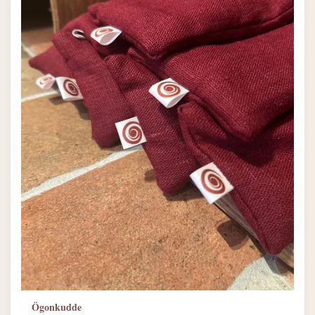
Ögonkudde