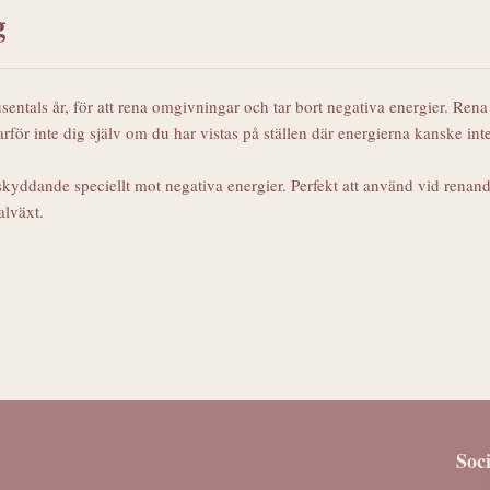
g
usentals år, för att rena omgivningar och tar bort negativa energier. Rena 
rför inte dig själv om du har vistas på ställen där energierna kanske inte
skyddande speciellt mot negativa energier. Perfekt att använd vid rena
lväxt.
Soc