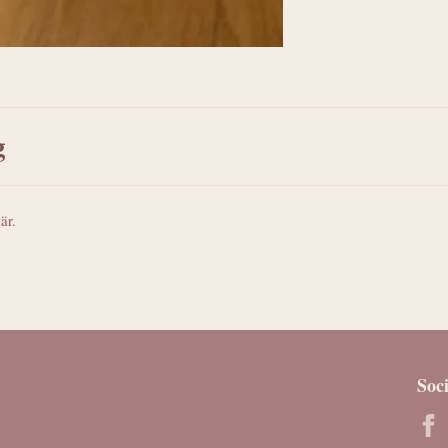
g
är.
Soc